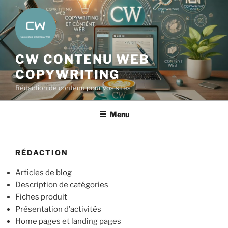
Aller
au
contenu
principal
CW CONTENU WEB
COPYWRITING
Rédaction de contenu pour vos sites
Menu
RÉDACTION
Articles de blog
Description de catégories
Fiches produit
Présentation d’activités
Home pages et landing pages