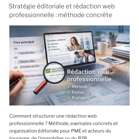
LE
Stratégie éditoriale et rédaction web
professionnelle : méthode concrète
Comment structurer une rédaction web
professionnelle ? Méthode, exemples concrets et
organisation éditoriale pour PME et acteurs du
tourisme, de l’immobilier ou du B2B.